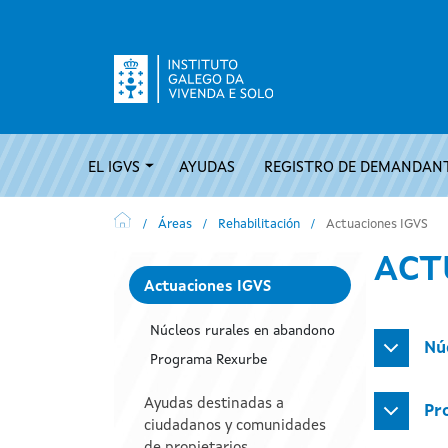
Pasar al contenido principal
Navegación principal
EL IGVS
AYUDAS
REGISTRO DE DEMANDANT
Áreas
Rehabilitación
Actuaciones IGVS
Navegación principal Áreas nivel 2
ACT
Actuaciones IGVS
Núcleos rurales en abandono
Nú
Programa Rexurbe
Ayudas destinadas a
Pr
ciudadanos y comunidades