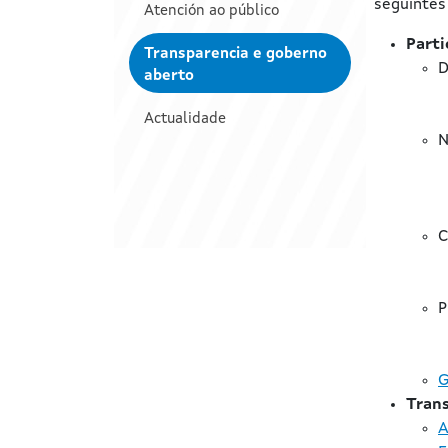
seguintes 
Atención ao público
Parti
Transparencia e goberno
D
aberto
Actualidade
N
C
P
G
Trans
A