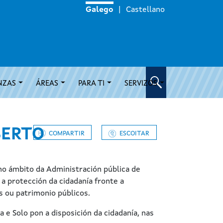
Galego
Castellano
NZAS
ÁREAS
PARA TI
SERVIZOS
BERTO
COMPARTIR
ESCOITAR
no ámbito da Administración pública de
 protección da cidadanía fronte a
s ou patrimonio públicos.
a e Solo pon a disposición da cidadanía, nas