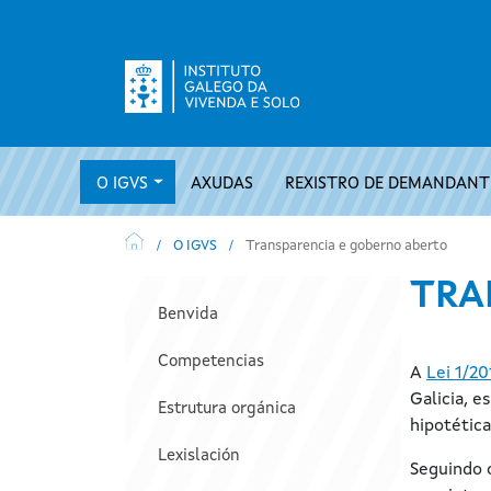
Ir o contido principal
Navegación principal
O IGVS
AXUDAS
REXISTRO DE DEMANDANTE
O IGVS
Transparencia e goberno aberto
Navegación principal
TRA
Benvida
Competencias
A
Lei 1/20
Galicia, 
Estrutura orgánica
hipotética
Lexislación
Seguindo o