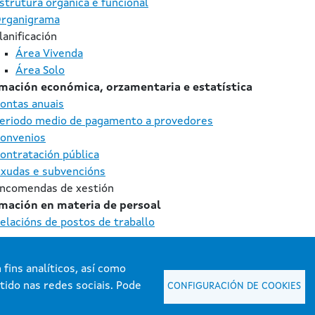
strutura orgánica e funcional
rganigrama
lanificación
Área Vivenda
Área Solo
mación económica, orzamentaria e estatística
ontas anuais
eriodo medio de pagamento a provedores
onvenios
ontratación pública
xudas e subvencións
ncomendas de xestión
mación en materia de persoal
elacións de postos de traballo
fins analíticos, así como
tido nas redes sociais. Pode
CONFIGURACIÓN DE COOKIES
Xunta de Galicia. Información mantida e publicada na internet pola Xunta de Galic