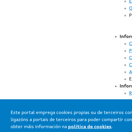
E
O
P
Infor
C
P
C
C
A
E
Infor
R
Este portal emprega cookies propias ou de terceiros con 
ligazóns a portais de terceiros para poder compartir con
obter máis información na
política de cookies
.