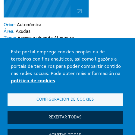
Orixe:
Autonómica
Área:
Axudas
Tema:
Acceso a vivenda.Alugueiro
Para ti:
Particulares
Organización:
alugueiro
Este portal emprega cookies propias ou de
Tipo disposición:
Resolución
terceiros con fins analíticos, así como ligazóns a
portais de terceiros para poder compartir contido
nas redes sociais. Pode obter máis información na
política de cookies
.
Xunta de Galicia. Información mantida e publicada na internet pola Xunta
CONFIGURACIÓN DE COOKIES
de Galicia
Atención á cidadanía
REXEITAR TODAS
Accesibilidade
Aviso legal