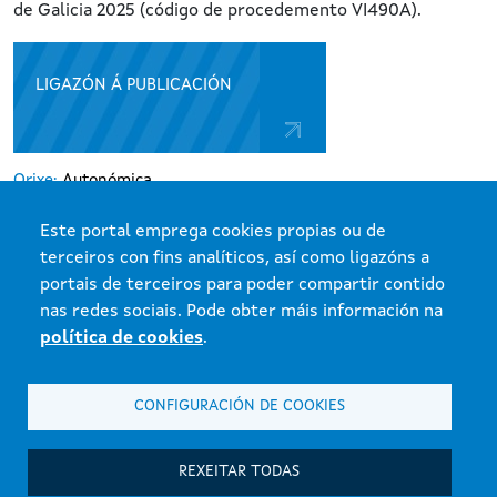
de Galicia 2025 (código de procedemento VI490A).
LIGAZÓN Á PUBLICACIÓN
Orixe:
Autonómica
Área:
Edificación
Tema:
Outras materias do IGVS
Este portal emprega cookies propias ou de
Tipo disposición:
Resolución
terceiros con fins analíticos, así como ligazóns a
portais de terceiros para poder compartir contido
nas redes sociais. Pode obter máis información na
política de cookies
.
Xunta de Galicia. Información mantida e publicada na internet pola Xunta
CONFIGURACIÓN DE COOKIES
de Galicia
Atención á cidadanía
REXEITAR TODAS
Accesibilidade