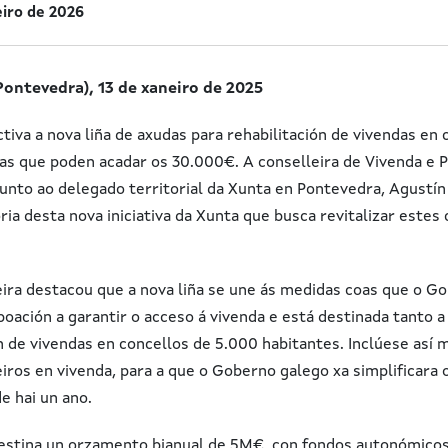
eiro de 2026
ontevedra), 13 de xaneiro de 2025
tiva a nova liña de axudas para rehabilitación de vivendas en
s que poden acadar os 30.000€. A conselleira de Vivenda e Pl
xunto ao delegado territorial da Xunta en Pontevedra, Agustí
ia desta nova iniciativa da Xunta que busca revitalizar estes
eira destacou que a nova liña se une ás medidas coas que o G
oación a garantir o acceso á vivenda e está destinada tanto a
n de vivendas en concellos de 5.000 habitantes. Inclúese así 
eiros en vivenda, para a que o Goberno galego xa simplificara
e hai un ano.
estina un orzamento bianual de 5M€, con fondos autonómicos