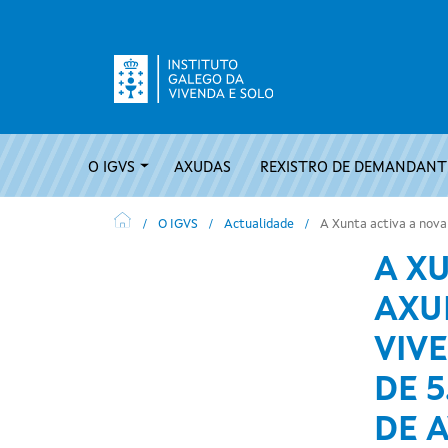
Ir o contido principal
Navegación principal
O IGVS
AXUDAS
REXISTRO DE DEMANDANTE
O IGVS
Actualidade
A Xunta activa a nova 
A X
AXU
VIV
DE 
DE A