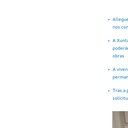
Allegue
nos con
A Xunta
poderán
obras
A viven
permane
Tras a 
solici