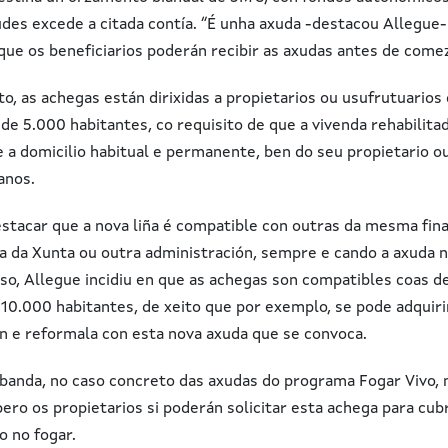
udes excede a citada contía. “É unha axuda -destacou Allegue-
 que os beneficiarios poderán recibir as axudas antes de comez
o, as achegas están dirixidas a propietarios ou usufrutuarios
de 5.000 habitantes, co requisito de que a vivenda rehabilita
 a domicilio habitual e permanente, ben do seu propietario ou
anos.
estacar que a nova liña é compatible con outras da mesma fin
ía da Xunta ou outra administración, sempre e cando a axuda n
so, Allegue incidiu en que as achegas son compatibles coas de
10.000 habitantes, de xeito que por exemplo, se pode adquir
n e reformala con esta nova axuda que se convoca.
 banda, no caso concreto das axudas do programa Fogar Vivo,
ero os propietarios si poderán solicitar esta achega para cu
o no fogar.