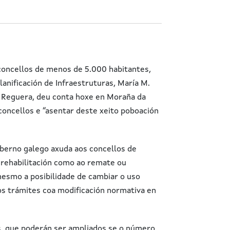
 concellos de menos de 5.000 habitantes,
anificación de Infraestruturas, María M.
n Reguera, deu conta hoxe en Moraña da
 concellos e “asentar deste xeito poboación
oberno galego axuda aos concellos de
 rehabilitación como ao remate ou
mesmo a posibilidade de cambiar o uso
 os trámites coa modificación normativa en
, que poderán ser ampliados se o número