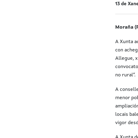
13 de Xan
Moraña (P
A Xunta ac
con achega
Allegue, 
convocator
no rural”.
A consell
menor pob
ampliació
locais bal
vigor desd
A Xunta d