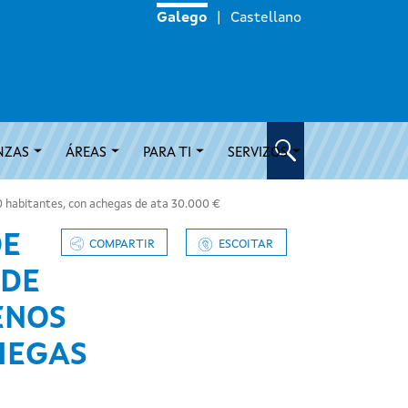
Galego
Castellano
NZAS
ÁREAS
PARA TI
SERVIZOS
0 habitantes, con achegas de ata 30.000 €
DE
COMPARTIR
ESCOITAR
 DE
ENOS
HEGAS