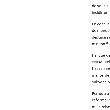
de solicit
incidir en
En concret
de menos 
destinarse
mínimo 5 
Hai que d
conseller
Neste sen
menos de 
subvenció
Por outra
reforma, p
multirrisc