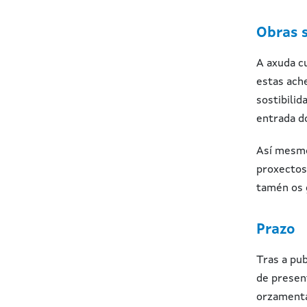
Obras 
A axuda c
estas ache
sostibilid
entrada do
Así mesmo
proxectos,
tamén os 
Prazo
Tras a pu
de presen
orzamenta