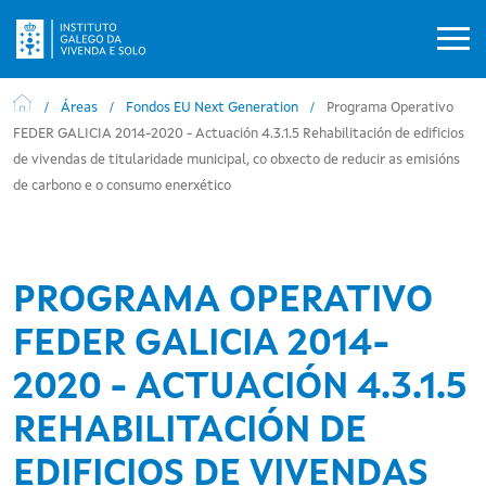
Ir o contido principal
Áreas
Fondos EU Next Generation
Programa Operativo
FEDER GALICIA 2014-2020 - Actuación 4.3.1.5 Rehabilitación de edificios
de vivendas de titularidade municipal, co obxecto de reducir as emisións
de carbono e o consumo enerxético
PROGRAMA OPERATIVO
FEDER GALICIA 2014-
2020 - ACTUACIÓN 4.3.1.5
REHABILITACIÓN DE
EDIFICIOS DE VIVENDAS