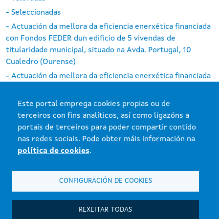
- Seleccionadas
- Actuación da mellora da eficiencia enerxética financiada
con Fondos FEDER dun edificio de 5 vivendas de
titularidade municipal, situado na Avda. Portugal, 10
Cualedro (Ourense)
- Actuación da mellora da eficiencia enerxética financiada
con Fondos FEDER dun edificio de 5 vivendas de
titularidade municipal, situada na rúa Peregrino, 22,
Este portal emprega cookies propias ou de
Portomarín (Lugo)
terceiros con fins analíticos, así como ligazóns a
portais de terceiros para poder compartir contido
nas redes sociais. Pode obter máis información na
política de cookies
.
Xunta de Galicia. Información mantida e publicada na internet pola Xunta
CONFIGURACIÓN DE COOKIES
de Galicia
Atención á cidadanía
REXEITAR TODAS
Accesibilidade