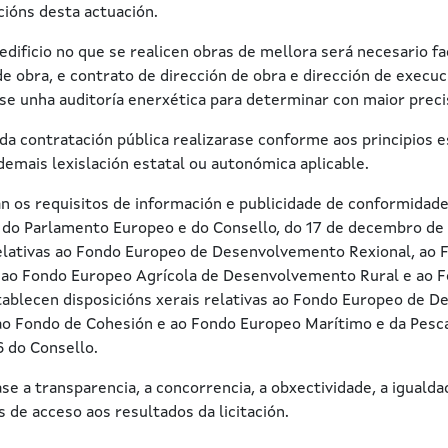
cións desta actuación.
edificio no que se realicen obras de mellora será necesario f
e obra, e contrato de dirección de obra e dirección de execu
se unha auditoría enerxética para determinar con maior precis
da contratación pública realizarase conforme aos principios e
demais lexislación estatal ou autonómica aplicable.
án os requisitos de información e publicidade de conformidad
 do Parlamento Europeo e do Consello, do 17 de decembro de 
lativas ao Fondo Europeo de Desenvolvemento Rexional, ao F
 ao Fondo Europeo Agrícola de Desenvolvemento Rural e ao F
tablecen disposicións xerais relativas ao Fondo Europeo de D
ao Fondo de Cohesión e ao Fondo Europeo Marítimo e da Pesca
 do Consello.
se a transparencia, a concorrencia, a obxectividade, a iguald
s de acceso aos resultados da licitación.