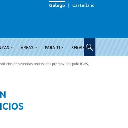
Galego
Castellano
NZAS
ÁREAS
PARA TI
SERVIZOS
dificios de vivendas protexidas promovidas polo IGVS,
ON
ICIOS