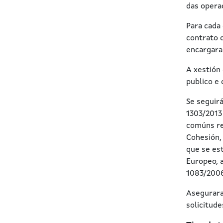
das opera
Para cada 
contrato d
encargara
A xestión 
publico e 
Se seguir
1303/2013
comúns re
Cohesión,
que se es
Europeo, 
1083/2006
Asegurara
solicitude