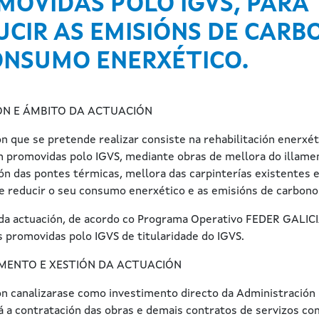
MOVIDAS POLO IGVS, PARA
UCIR AS EMISIÓNS DE CARB
ONSUMO ENERXÉTICO.
ÓN E ÁMBITO DA ACTUACIÓN
n que se pretende realizar consiste na rehabilitación enerxéti
n promovidas polo IGVS, mediante obras de mellora do illame
ón das pontes térmicas, mellora das carpinterías existentes 
e reducir o seu consumo enerxético e as emisións de carbono
da actuación, de acordo co Programa Operativo FEDER GALICIA
s promovidas polo IGVS de titularidade do IGVS.
MENTO E XESTIÓN DA ACTUACIÓN
ón canalizarase como investimento directo da Administración P
 a contratación das obras e demais contratos de servizos co