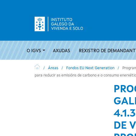
Ir o contido principal
Navegación principal
O IGVS
AXUDAS
REXISTRO DE DEMANDANTE
Áreas
Fondos EU Next Generation
Programa
para reducir as emisións de carbono e o consumo enerxétic
PRO
GAL
4.1.
DE 