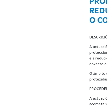
PRO
RED
O C
DESCRICI
A actuació
protecció
e a reduci
obxecto d
O ámbito 
protexida
PROCEDE
A actuaci
acometerá