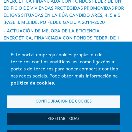
ENERGÉTICA FINANCIADA CON FONDOS FEDER DE UN
EDIFICIO DE VIVIENDAS PROTEGIDAS PROMOVIDAS POR
EL IGVS SITUADAS EN LA RÚA CANDIDO ARES, 4, 5 e 6
,FASE II. MELIDE. PO FEDER GALICIA 2014-2020
- ACTUACIÓN DE MEJORA DE LA EFICIENCIA
ENERGÉTICA, FINANCIADA CON FONDOS FEDER, DE 1
BLOQUE DE VIVIENDAS DE PROTECCIÓN OFICIAL
SITUADOS EN PONTEPEREDA. SANTIAGO DE
Este portal emprega cookies propias ou de
COMPOSTELA. PO FEDER GALICIA 2014-2020
terceiros con fins analíticos, así como ligazóns a
portais de terceiros para poder compartir contido
nas redes sociais. Pode obter máis información na
política de cookies
.
Xunta de Galicia. Información mantida e publicada na internet pola Xunta
CONFIGURACIÓN DE COOKIES
de Galicia
Atención á cidadanía
REXEITAR TODAS
Accesibilidade