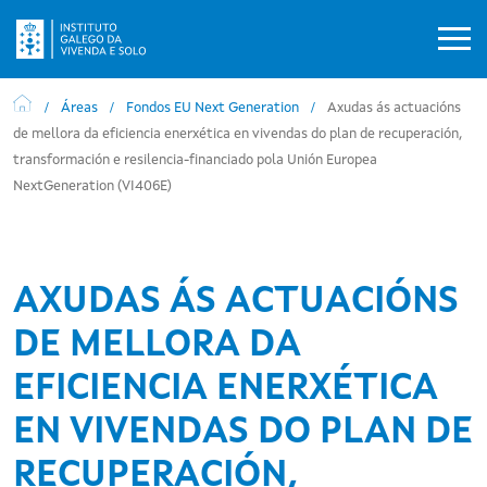
Ir o contido principal
Áreas
Fondos EU Next Generation
Axudas ás actuacións
de mellora da eficiencia enerxética en vivendas do plan de recuperación,
transformación e resilencia-financiado pola Unión Europea
NextGeneration (VI406E)
AXUDAS ÁS ACTUACIÓNS
DE MELLORA DA
EFICIENCIA ENERXÉTICA
EN VIVENDAS DO PLAN DE
RECUPERACIÓN,