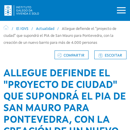
Pasar al contenido principal
El IGVS
Actualidad
Allegue defiende el "proyecto de
ciudad" que supondrá el PIA de San Mauro para Pontevedra, con la
creación de un nuevo barrio para más de 4.000 personas
COMPARTIR
ESCOITAR
ALLEGUE DEFIENDE EL
"PROYECTO DE CIUDAD"
QUE SUPONDRÁ EL PIA DE
SAN MAURO PARA
PONTEVEDRA, CON LA