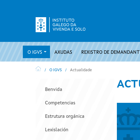
Ir o contido principal
Navegación principal
O IGVS
AXUDAS
REXISTRO DE DEMANDANTE
O IGVS
Actualidade
Navegación principal
ACT
Benvida
Competencias
Estrutura orgánica
Lexislación