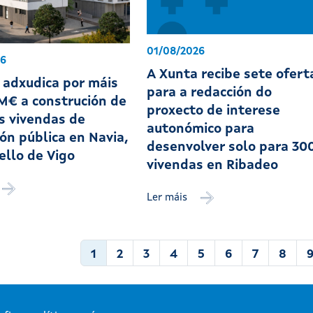
01/08/2026
26
A Xunta recibe sete ofert
 adxudica por máis
para a redacción do
 M€ a construción de
proxecto de interese
s vivendas de
autonómico para
ón pública en Navia,
desenvolver solo para 30
ello de Vigo
vivendas en Ribadeo
Ler máis
ción
Páxina actual
Páxina
Páxina
Páxina
Páxina
Páxina
Páxina
Páxin
P
1
2
3
4
5
6
7
8