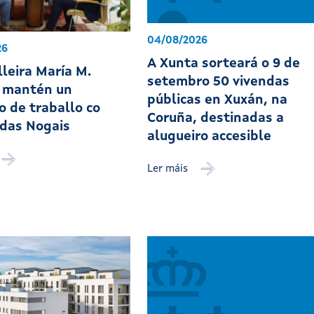
04/08/2026
26
A Xunta sorteará o 9 de
lleira María M.
setembro 50 vivendas
 mantén un
públicas en Xuxán, na
o de traballo co
Coruña, destinadas a
 das Nogais
alugueiro accesible
Ler máis