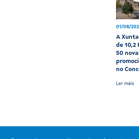
01/08/20
A Xunta
de 10,2
50 nova
promoci
no Conc
Ler máis
Paxina